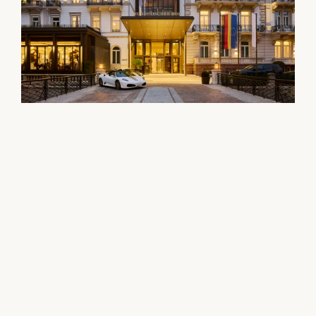
Wiedereröffnung des Steigenberger Icon Europäischen Hof 
Baden-Baden.

Nach Jahren intensiver Planung, Bauzeit und Herzblut 
erwacht der Europäische Hof Baden-Baden zu neuem 
Leben – traditionsreich, stilvoll und bereit für neue 
Geschichten.

Architektur und Interior Design für vier denkmalgeschützte 
Bestandshäuser, ergänzt durch einen Neubau.

Die Gebäude wurden durch moderne Verbindungsbauten 
zu einer Einheit zusammengefügt.

Im Weltkulturerbe Baden-Baden gestaltet, umfasst das 
Projekt anspruchsvolle bauliche Lösungen, darunter den 