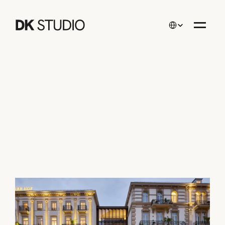
Select Language
Projekte
/
Luxushotel Steigenberger Icon Europäischer Hof
Luxushotel 
Steigenberger Icon 
Europäischer Hof
Architektur / Interior Design
Seit
/
2025